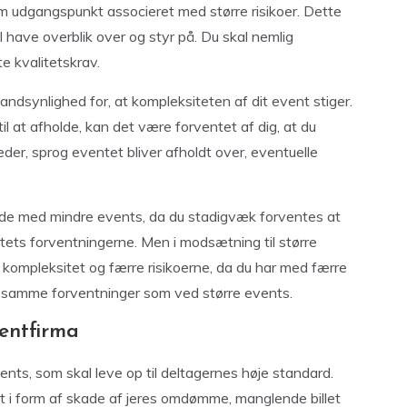
om udgangspunkt associeret med større risikoer. Dette
l have overblik over og styr på. Du skal nemlig
 kvalitetskrav.
sandsynlighed for, at kompleksiteten af dit event stiger.
l at afholde, kan det være forventet af dig, at du
der, sprog eventet bliver afholdt over, eventuelle
e med mindre events, da du stadigvæk forventes at
tets forventningerne. Men i modsætning til større
 kompleksitet og færre risikoerne, da du har med færre
t samme forventninger som ved større events.
ventfirma
nts, som skal leve op til deltagernes høje standard.
t i form af skade af jeres omdømme, manglende billet