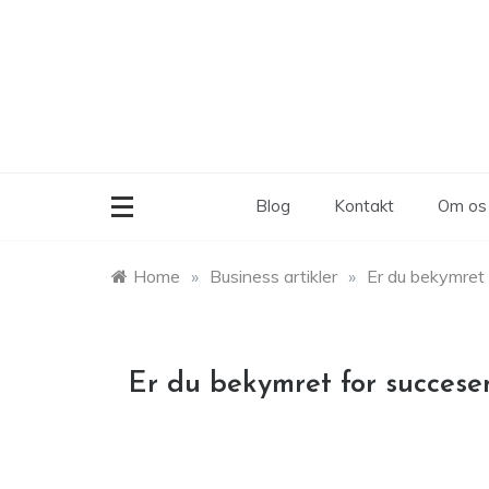
Skip
to
content
Blog
Kontakt
Om os
Home
»
Business artikler
»
Er du bekymret 
Er du bekymret for succese