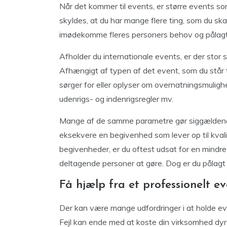
Når det kommer til events, er større events s
skyldes, at du har mange flere ting, som du ska
imødekomme fleres personers behov og pålagte
Afholder du internationale events, er der stor 
Afhængigt af typen af det event, som du står ti
sørger for eller oplyser om overnatningsmulighe
udenrigs- og indenrigsregler mv.
Mange af de samme parametre gør siggældend
eksekvere en begivenhed som lever op til kvali
begivenheder, er du oftest udsat for en mindre
deltagende personer at gøre. Dog er du pålag
Få hjælp fra et professionelt e
Der kan være mange udfordringer i at holde eve
Fejl kan ende med at koste din virksomhed dyr