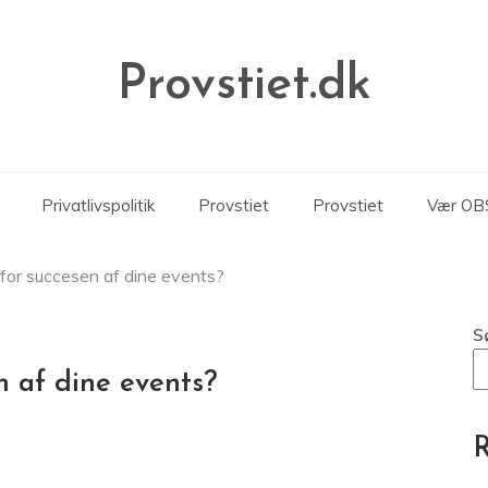
Provstiet.dk
Privatlivspolitik
Provstiet
Provstiet
Vær OBS
for succesen af dine events?
S
n af dine events?
R