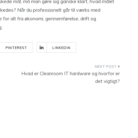
nskede mål, må man gøre sig ganske klart, hvad målet
lykkedes? Når du professionelt går til værks med
 for alt fra økonomi, gennemførelse, drift og
g.
PINTEREST
LINKEDIN
Hvad er Cleanroom IT hardware og hvorfor er
det vigtigt?