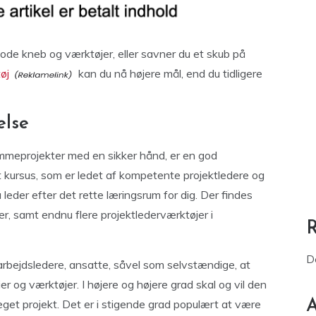
gode kneb og værktøjer, eller savner du et skub på
øj
kan du nå højere mål, end du tidligere
else
ømmeprojekter med en sikker hånd, er en god
t kursus, som er ledet af kompetente projektledere og
eder efter det rette læringsrum for dig. Der findes
, samt endnu flere projektlederværktøjer i
D
 arbejdsledere, ansatte, såvel som selvstændige, at
r og værktøjer. I højere og højere grad skal og vil den
 eget projekt. Det er i stigende grad populært at være
A