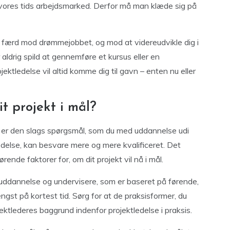
å vores tids arbejdsmarked. Derfor må man klæde sig på
n færd mod drømmejobbet, og mod at videreudvikle dig i
r aldrig spild at gennemføre et kursus eller en
jektledelse vil altid komme dig til gavn – enten nu eller
it projekt i mål?
 Det er den slags spørgsmål, som du med uddannelse udi
ledelse, kan besvare mere og mere kvalificeret. Det
rende faktorer for, om dit projekt vil nå i mål.
n uddannelse og undervisere, som er baseret på førende,
gst på kortest tid. Sørg for at de praksisformer, du
jektlederes baggrund indenfor projektledelse i praksis.