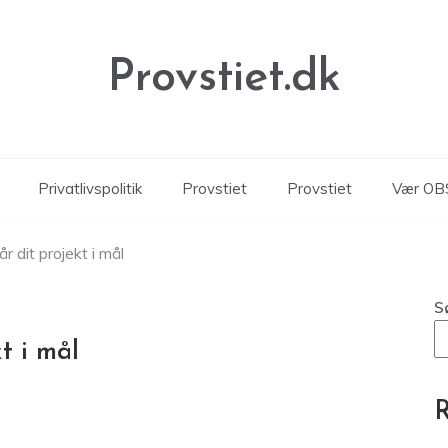
Provstiet.dk
Privatlivspolitik
Provstiet
Provstiet
Vær OBS
r dit projekt i mål
S
t i mål
R