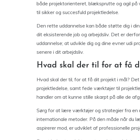
både projektorienteret, blæksprutte og agil p
til sikker og succesfuld projektledelse.
Den rette uddannelse kan både støtte dig i di
dit eksisterende job og arbejdsliv. Det er derfo
uddannelse; at udvikle dig og dine evner udi pro
senere i dit arbejdsliv.
Hvad skal der til for at få d
Hvad skal der til, for at få dit projekt i mål?
projektledelse, samt fede værktøjer til projekt
handler om at kunne stille skarpt på alle de afgø
Sørg for at lære værktøjer og strategier fra e
internationale metoder. På den måde når du læn
aspirerer mod, er udviklet af professionelle pro