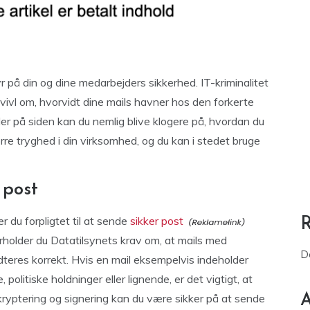
r på din og dine medarbejders sikkerhed. IT-kriminalitet
i tvivl om, hvorvidt dine mails havner hos den forkerte
Her på siden kan du nemlig blive klogere på, hvordan du
re tryghed i din virksomhed, og du kan i stedet bruge
 post
du forpligtet til at sende
sikker post
holder du Datatilsynets krav om, at mails med
D
teres korrekt. Hvis en mail eksempelvis indeholder
olitiske holdninger eller lignende, er det vigtigt, at
 kryptering og signering kan du være sikker på at sende
A