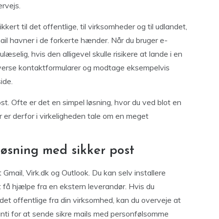
ervejs.
ert til det offentlige, til virksomheder og til udlandet,
ail havner i de forkerte hænder. Når du bruger e-
ulæselig, hvis den alligevel skulle risikere at lande i en
diverse kontaktformularer og modtage eksempelvis
ide.
t. Ofte er det en simpel løsning, hvor du ved blot en
 er derfor i virkeligheden tale om en meget
øsning med sikker post
Gmail, Virk.dk og Outlook. Du kan selv installere
få hjælpe fra en ekstern leverandør. Hvis du
et offentlige fra din virksomhed, kan du overveje at
ranti for at sende sikre mails med personfølsomme