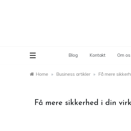
Skip
to
content
Blog
Kontakt
Om os
Home
»
Business artikler
»
Få mere sikkerh
Få mere sikkerhed i din vi