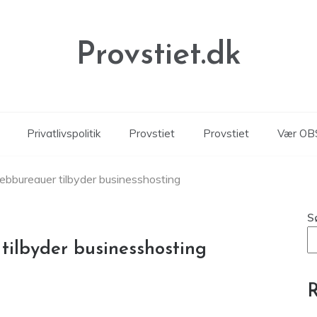
Provstiet.dk
Privatlivspolitik
Provstiet
Provstiet
Vær OBS
webbureauer tilbyder businesshosting
S
tilbyder businesshosting
R