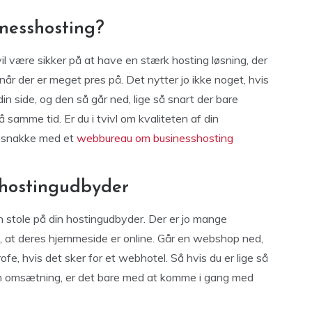
nesshosting?
il være sikker på at have en stærk hosting løsning, der
år der er meget pres på. Det nytter jo ikke noget, hvis
n side, og den så går ned, lige så snart der bare
amme tid. Er du i tvivl om kvaliteten af din
 snakke med et
webbureau om businesshosting
 hostingudbyder
n stole på din hostingudbyder. Der er jo mange
f, at deres hjemmeside er online. Går en webshop ned,
fe, hvis det sker for et webhotel. Så hvis du er lige så
en omsætning, er det bare med at komme i gang med